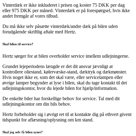
Vinterdæk er ikke inkluderet i prisen og koster 75 DKK per dag
eller 975 DKK per måned. Vinterdæk er på forespørgsel, hvis ikke
andet fremgår af vores tilbud.
Du må ikke selv påsætte vinterdæk/andre dæk på bilen uden
forudgående skriftlig aftale med Hertz.
Skal bilen til service?
Hertz sørger for at bilen overholder service imellem udlejningerne.
Grundet lejeperiodens længde er det dit ansvar jævnligt at
kontrollere oliestand, kølervæske-stand, dæktryk og dækmønster.
Hvis noget ikke er, som det skal være, eller servicelampen eller
øvrige lamper begynder at lyse i bilen, skal du tage kontakt til det
udlejningskontor, hvor du lejede bilen for hjælp/information.
De enkelte biler har forskellige behov for service. Tal med dit
udlejningskontor om din bils behov.
Hertz forbeholder sig i øvrigt ret til at kontakte dig på ethvert givent
tidspunkt for aflæsning/oplysning om km stand.
Skal jeg selv få bilen synet?