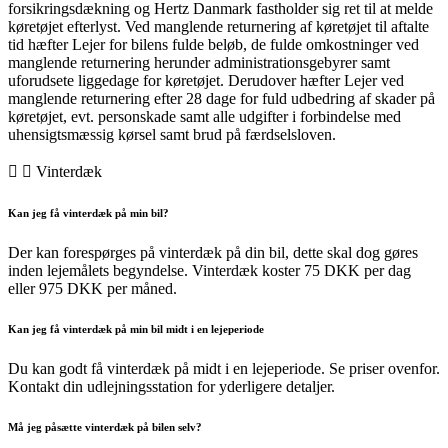
forsikringsdækning og Hertz Danmark fastholder sig ret til at melde
køretøjet efterlyst. Ved manglende returnering af køretøjet til aftalte
tid hæfter Lejer for bilens fulde beløb, de fulde omkostninger ved
manglende returnering herunder administrationsgebyrer samt
uforudsete liggedage for køretøjet. Derudover hæfter Lejer ved
manglende returnering efter 28 dage for fuld udbedring af skader på
køretøjet, evt. personskade samt alle udgifter i forbindelse med
uhensigtsmæssig kørsel samt brud på færdselsloven.
Vinterdæk
Kan jeg få vinterdæk på min bil?
Der kan forespørges på vinterdæk på din bil, dette skal dog gøres
inden lejemålets begyndelse. Vinterdæk koster 75 DKK per dag
eller 975 DKK per måned.
Kan jeg få vinterdæk på min bil midt i en lejeperiode
Du kan godt få vinterdæk på midt i en lejeperiode. Se priser ovenfor.
Kontakt din udlejningsstation for yderligere detaljer.
Må jeg påsætte vinterdæk på bilen selv?