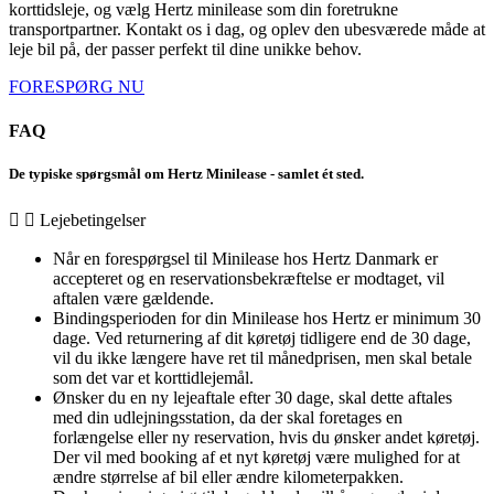
korttidsleje, og vælg Hertz minilease som din foretrukne
transportpartner. Kontakt os i dag, og oplev den ubesværede måde at
leje bil på, der passer perfekt til dine unikke behov.
FORESPØRG NU
FAQ
De typiske spørgsmål om Hertz Minilease - samlet ét sted.
Lejebetingelser
Når en forespørgsel til Minilease hos Hertz Danmark er
accepteret og en reservationsbekræftelse er modtaget, vil
aftalen være gældende.
Bindingsperioden for din Minilease hos Hertz er minimum 30
dage. Ved returnering af dit køretøj tidligere end de 30 dage,
vil du ikke længere have ret til månedprisen, men skal betale
som det var et korttidlejemål.
Ønsker du en ny lejeaftale efter 30 dage, skal dette aftales
med din udlejningsstation, da der skal foretages en
forlængelse eller ny reservation, hvis du ønsker andet køretøj.
Der vil med booking af et nyt køretøj være mulighed for at
ændre størrelse af bil eller ændre kilometerpakken.