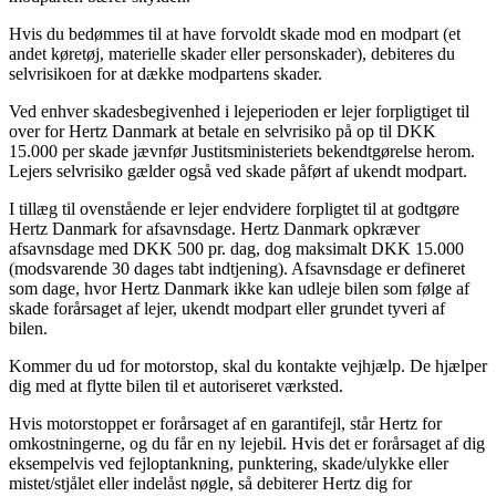
Hvis du bedømmes til at have forvoldt skade mod en modpart (et
andet køretøj, materielle skader eller personskader), debiteres du
selvrisikoen for at dække modpartens skader.
Ved enhver skadesbegivenhed i lejeperioden er lejer forpligtiget til
over for Hertz Danmark at betale en selvrisiko på op til DKK
15.000 per skade jævnfør Justitsministeriets bekendtgørelse herom.
Lejers selvrisiko gælder også ved skade påført af ukendt modpart.
I tillæg til ovenstående er lejer endvidere forpligtet til at godtgøre
Hertz Danmark for afsavnsdage. Hertz Danmark opkræver
afsavnsdage med DKK 500 pr. dag, dog maksimalt DKK 15.000
(modsvarende 30 dages tabt indtjening). Afsavnsdage er defineret
som dage, hvor Hertz Danmark ikke kan udleje bilen som følge af
skade forårsaget af lejer, ukendt modpart eller grundet tyveri af
bilen.
Kommer du ud for motorstop, skal du kontakte vejhjælp. De hjælper
dig med at flytte bilen til et autoriseret værksted.
Hvis motorstoppet er forårsaget af en garantifejl, står Hertz for
omkostningerne, og du får en ny lejebil. Hvis det er forårsaget af dig
eksempelvis ved fejloptankning, punktering, skade/ulykke eller
mistet/stjålet eller indelåst nøgle, så debiterer Hertz dig for