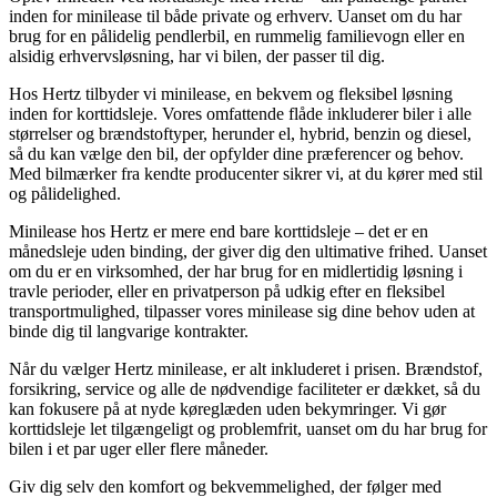
inden for minilease til både private og erhverv. Uanset om du har
brug for en pålidelig pendlerbil, en rummelig familievogn eller en
alsidig erhvervsløsning, har vi bilen, der passer til dig.
Hos Hertz tilbyder vi minilease, en bekvem og fleksibel løsning
inden for korttidsleje. Vores omfattende flåde inkluderer biler i alle
størrelser og brændstoftyper, herunder el, hybrid, benzin og diesel,
så du kan vælge den bil, der opfylder dine præferencer og behov.
Med bilmærker fra kendte producenter sikrer vi, at du kører med stil
og pålidelighed.
Minilease hos Hertz er mere end bare korttidsleje – det er en
månedsleje uden binding, der giver dig den ultimative frihed. Uanset
om du er en virksomhed, der har brug for en midlertidig løsning i
travle perioder, eller en privatperson på udkig efter en fleksibel
transportmulighed, tilpasser vores minilease sig dine behov uden at
binde dig til langvarige kontrakter.
Når du vælger Hertz minilease, er alt inkluderet i prisen. Brændstof,
forsikring, service og alle de nødvendige faciliteter er dækket, så du
kan fokusere på at nyde køreglæden uden bekymringer. Vi gør
korttidsleje let tilgængeligt og problemfrit, uanset om du har brug for
bilen i et par uger eller flere måneder.
Giv dig selv den komfort og bekvemmelighed, der følger med