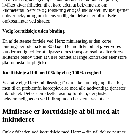
hvilket giver friheden til at køre uden at bekymre sig om
kilometertal. Service og forsikring er også inkluderet, hvilket fjerner
enhver bekymring om bilens vedligeholdelse eller uforudsete
omkostninger ved skader.
Vælg korttidsleje uden binding
En af de største fordele ved Hertz minileasing er den korte
bindingsperiode på kun 30 dage. Denne fleksibilitet giver vores
kunder mulighed for at tilpasse deres transportløsning efter deres
skiftende behov uden at være bundet af lange kontrakter eller store
økonomiske forpligtelser.
Korttidsleje af bil med 0% bøvl og 100% tryghed
Ved at vælge Hertz minileasing får du ikke kun adgang til en bil,
men til en problemfri køreoplevelse med alle nødvendige tjenester
inkluderet. Det er den ideelle løsning for dem, der ønsker
bekvemmeligheden ved bilbrug uden besværet ved at eje.
Minilease er korttidsleje af bil med alt
inkluderet
Oplev friheden ved korttidsleje med Hertz – din pålidelige partner