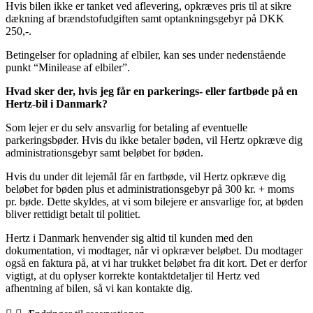
Hvis bilen ikke er tanket ved aflevering, opkræves pris til at sikre
dækning af brændstofudgiften samt optankningsgebyr på DKK
250,-.
Betingelser for opladning af elbiler, kan ses under nedenstående
punkt “Minilease af elbiler”.
Hvad sker der, hvis jeg får en parkerings- eller fartbøde på en
Hertz-bil i Danmark?
Som lejer er du selv ansvarlig for betaling af eventuelle
parkeringsbøder. Hvis du ikke betaler bøden, vil Hertz opkræve dig
administrationsgebyr samt beløbet for bøden.
Hvis du under dit lejemål får en fartbøde, vil Hertz opkræve dig
beløbet for bøden plus et administrationsgebyr på 300 kr. + moms
pr. bøde. Dette skyldes, at vi som bilejere er ansvarlige for, at bøden
bliver rettidigt betalt til politiet.
Hertz i Danmark henvender sig altid til kunden med den
dokumentation, vi modtager, når vi opkræver beløbet. Du modtager
også en faktura på, at vi har trukket beløbet fra dit kort. Det er derfor
vigtigt, at du oplyser korrekte kontaktdetaljer til Hertz ved
afhentning af bilen, så vi kan kontakte dig.