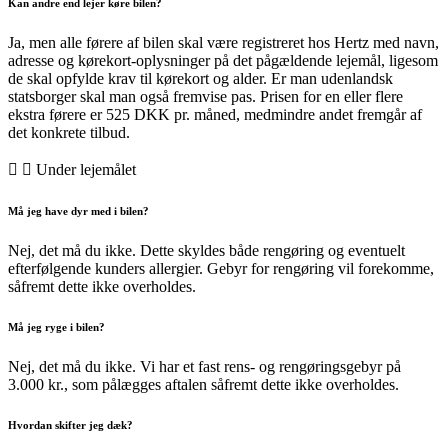
Kan andre end lejer køre bilen?
Ja, men alle førere af bilen skal være registreret hos Hertz med navn,
adresse og kørekort-oplysninger på det pågældende lejemål, ligesom
de skal opfylde krav til kørekort og alder. Er man udenlandsk
statsborger skal man også fremvise pas. Prisen for en eller flere
ekstra førere er 525 DKK pr. måned, medmindre andet fremgår af
det konkrete tilbud.
Under lejemålet
Må jeg have dyr med i bilen?
Nej, det må du ikke. Dette skyldes både rengøring og eventuelt
efterfølgende kunders allergier. Gebyr for rengøring vil forekomme,
såfremt dette ikke overholdes.
Må jeg ryge i bilen?
Nej, det må du ikke. Vi har et fast rens- og rengøringsgebyr på
3.000 kr., som pålægges aftalen såfremt dette ikke overholdes.
Hvordan skifter jeg dæk?