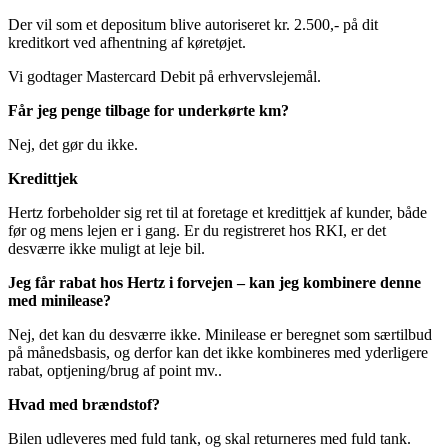
Der vil som et depositum blive autoriseret kr. 2.500,- på dit
kreditkort ved afhentning af køretøjet.
Vi godtager Mastercard Debit på erhvervslejemål.
Får jeg penge tilbage for underkørte km?
Nej, det gør du ikke.
Kredittjek
Hertz forbeholder sig ret til at foretage et kredittjek af kunder, både
før og mens lejen er i gang. Er du registreret hos RKI, er det
desværre ikke muligt at leje bil.
Jeg får rabat hos Hertz i forvejen – kan jeg kombinere denne
med minilease?
Nej, det kan du desværre ikke. Minilease er beregnet som særtilbud
på månedsbasis, og derfor kan det ikke kombineres med yderligere
rabat, optjening/brug af point mv..
Hvad med brændstof?
Bilen udleveres med fuld tank, og skal returneres med fuld tank.