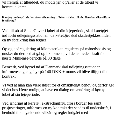
vil fremgå af tilbuddet, du modtager, og/eller af de tilbud vi
kommunikerer.
Kan jeg ændre på aftalen efter afhentning af bilen – f.eks. tilkøbe flere km eller tilføje
forsikring?
Ved tilkøb af SuperCover i løbet af din lejeperiode, skal køretøjet
ind forbi udlejningsstationen, da køretøjet skal skadestjekkes inden
en ny forsikring kan tegnes.
Op og nedregulering af kilometer kan reguleres på månedsbasis og
ønsker du dermed at gå op i kilometer, vil dette træde i kraft fra
næste Minilease-periode på 30 dage.
Bemærk, ved kørsel ud af Danmark skal udlejningsstationen
informeres og et gebyr på 140 DKK + moms vil blive tilføjet til din
kontrakt.
Vi ved at man kan være udsat for et omskifteligt behov og derfor gør
vi det hos Hertz muligt, at have en dialog om ændring af køretøj i
løbet af sin lejeperiode.
Ved ændring af køretøj, ekstrachauffør, cross border fee samt
prisjusteringer, udformes en ny kontrakt der sendes til underskrift, i
henhold til de gældende vilkår og regler indgået med