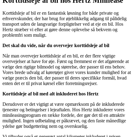
Korttidsleje af bil hos Hertz Minilease
Korttidsleje af bil er en fantastisk løsning for både private og
erhvervskunder, der har brug for øjeblikkelig adgang til pålidelig
transport uden de langvarige forpligtelser ved at eje en bil. Hos
Hertz stræber vi efter at gøre denne oplevelse så bekvem og
problemfri som muligt.
Det skal du vide, når du overvejer korttidsleje af bil
Når man overvejer korttidsleje af en bil, er der flere vigtige
overvejelser at have for øje. Først og fremmest er det afgørende at
vælge den rigtige bilmodel og størrelse, der passer til ens behov.
Vores brede udvalg af køretøjer giver vores kunder mulighed for at
vælge præcis den bil, der passer til deres specifikke formål, hvad
enten det er til privat kørsel eller forretningsrejser.
Korttidsleje af bil med alt inkluderet hos Hertz
Derudover er det vigtigt at være opmærksom på de inkluderede
tjenester og betingelser i lejeaftalen. Hos Hertz inkluderer vores
minileasingprogram en række fordele, der gør det til en attraktiv
mulighed. Ingen udbetaling er påkrævet, og den faste månedlige
ydelse gør budgettering nem og overskuelig.
Vi tilbyder også et generøst antal kilometer inkluderet i prisen,