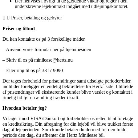
Der henvises i øvrigt til de gældende vilkår og regler i den
underskrevne lejekontrakt indgået med udlejningskontoret.
Priser, betaling og gebyrer
Priser og tilbud
Du kan kontakte os på 3 forskellige måder
– Anvend vores formular her på hjemmesiden
– Skriv til os på minilease@hertz.nu
– Eller ring til os på 3317 9090
Der tages forbehold for prisændringer samt udsolgte perioder/biler,
indtil der foreligger en endelig bekræftelse fra Hertz´ side. I tilfælde
af prisændringer vil eksisterende kunder blive varslet og kontaktet i
rimelig tid før en ændring træder i kraft.
Hvordan betaler jeg?
Vi tager imod VISA/Dankort og forbeholder os retten til at foretage
en kreditsikring. Din afregning for din lejebil vil blive trukket første
dag af lejeperioden. Som kunde betaler du dermed for den fulde
periode den dag, du afhenter din Hertz Minilease bil.