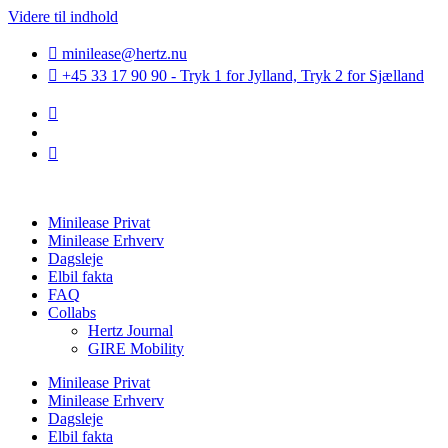
Videre til indhold
minilease@hertz.nu
+45 33 17 90 90 - Tryk 1 for Jylland, Tryk 2 for Sjælland
Minilease Privat
Minilease Erhverv
Dagsleje
Elbil fakta
FAQ
Collabs
Hertz Journal
GIRE Mobility
Minilease Privat
Minilease Erhverv
Dagsleje
Elbil fakta