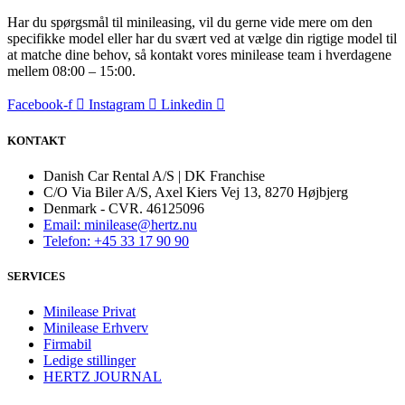
Har du spørgsmål til minileasing, vil du gerne vide mere om den
specifikke model eller har du svært ved at vælge din rigtige model til
at matche dine behov, så kontakt vores minilease team i hverdagene
mellem 08:00 – 15:00.
Facebook-f
Instagram
Linkedin
KONTAKT
Danish Car Rental A/S | DK Franchise
C/O Via Biler A/S, Axel Kiers Vej 13, 8270 Højbjerg
Denmark - CVR. 46125096
Email: minilease@hertz.nu
Telefon: +45 33 17 90 90
SERVICES
Minilease Privat
Minilease Erhverv
Firmabil
Ledige stillinger
HERTZ JOURNAL