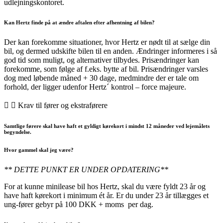
udlejningskontoret.
Kan Hertz finde på at ændre aftalen efter afhentning af bilen?
Der kan forekomme situationer, hvor Hertz er nødt til at sælge din
bil, og dermed udskifte bilen til en anden. Ændringer informeres i så
god tid som muligt, og alternativer tilbydes. Prisændringer kan
forekomme, som følge af f.eks. bytte af bil. Prisændringer varsles
dog med løbende måned + 30 dage, medmindre der er tale om
forhold, der ligger udenfor Hertz´ kontrol – force majeure.
Krav til fører og ekstraførere
Samtlige førere skal have haft et gyldigt kørekort i mindst 12 måneder ved lejemålets
begyndelse.
Hvor gammel skal jeg være?
** DETTE PUNKT ER UNDER OPDATERING**
For at kunne minilease bil hos Hertz, skal du være fyldt 23 år og
have haft kørekort i minimum ét år. Er du under 23 år tillægges et
ung-fører gebyr på 100 DKK + moms per dag.