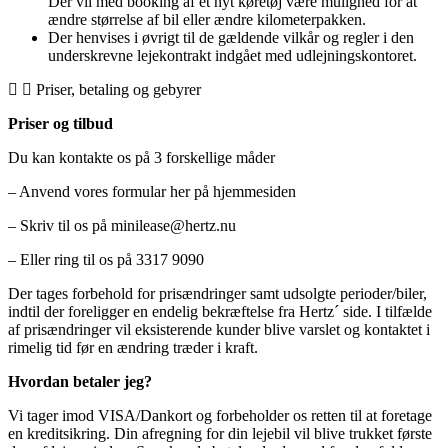
Der vil med booking af et nyt køretøj være mulighed for at
ændre størrelse af bil eller ændre kilometerpakken.
Der henvises i øvrigt til de gældende vilkår og regler i den
underskrevne lejekontrakt indgået med udlejningskontoret.
Priser, betaling og gebyrer
Priser og tilbud
Du kan kontakte os på 3 forskellige måder
– Anvend vores formular her på hjemmesiden
– Skriv til os på minilease@hertz.nu
– Eller ring til os på 3317 9090
Der tages forbehold for prisændringer samt udsolgte perioder/biler,
indtil der foreligger en endelig bekræftelse fra Hertz´ side. I tilfælde
af prisændringer vil eksisterende kunder blive varslet og kontaktet i
rimelig tid før en ændring træder i kraft.
Hvordan betaler jeg?
Vi tager imod VISA/Dankort og forbeholder os retten til at foretage
en kreditsikring. Din afregning for din lejebil vil blive trukket første