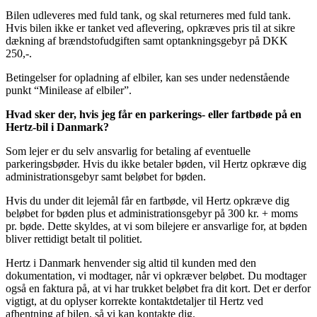
Bilen udleveres med fuld tank, og skal returneres med fuld tank.
Hvis bilen ikke er tanket ved aflevering, opkræves pris til at sikre
dækning af brændstofudgiften samt optankningsgebyr på DKK
250,-.
Betingelser for opladning af elbiler, kan ses under nedenstående
punkt “Minilease af elbiler”.
Hvad sker der, hvis jeg får en parkerings- eller fartbøde på en
Hertz-bil i Danmark?
Som lejer er du selv ansvarlig for betaling af eventuelle
parkeringsbøder. Hvis du ikke betaler bøden, vil Hertz opkræve dig
administrationsgebyr samt beløbet for bøden.
Hvis du under dit lejemål får en fartbøde, vil Hertz opkræve dig
beløbet for bøden plus et administrationsgebyr på 300 kr. + moms
pr. bøde. Dette skyldes, at vi som bilejere er ansvarlige for, at bøden
bliver rettidigt betalt til politiet.
Hertz i Danmark henvender sig altid til kunden med den
dokumentation, vi modtager, når vi opkræver beløbet. Du modtager
også en faktura på, at vi har trukket beløbet fra dit kort. Det er derfor
vigtigt, at du oplyser korrekte kontaktdetaljer til Hertz ved
afhentning af bilen, så vi kan kontakte dig.