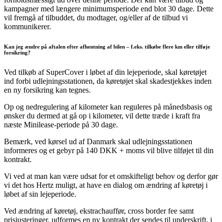
kampagner med længere minimumsperiode end blot 30 dage. Dette
vil fremgå af tilbuddet, du modtager, og/eller af de tilbud vi
kommunikerer.
Kan jeg ændre på aftalen efter afhentning af bilen – f.eks. tilkøbe flere km eller tilføje
forsikring?
Ved tilkøb af SuperCover i løbet af din lejeperiode, skal køretøjet
ind forbi udlejningsstationen, da køretøjet skal skadestjekkes inden
en ny forsikring kan tegnes.
Op og nedregulering af kilometer kan reguleres på månedsbasis og
ønsker du dermed at gå op i kilometer, vil dette træde i kraft fra
næste Minilease-periode på 30 dage.
Bemærk, ved kørsel ud af Danmark skal udlejningsstationen
informeres og et gebyr på 140 DKK + moms vil blive tilføjet til din
kontrakt.
Vi ved at man kan være udsat for et omskifteligt behov og derfor gør
vi det hos Hertz muligt, at have en dialog om ændring af køretøj i
løbet af sin lejeperiode.
Ved ændring af køretøj, ekstrachauffør, cross border fee samt
prisjusteringer, udformes en ny kontrakt der sendes til underskrift, i