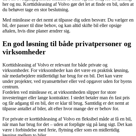
her og nu. Korttidsleasing af Volvo gør det let at finde en bil, uden at
du behøver tage en stor beslutning.
Med minilease er det nemt at tilpasse dig uden besvær. Du vælger en
bil, der passer til dine behov, og kan altid skifte bil eller opsige
aftalen, hvis dine planer ændrer sig.
En god løsning til både privatpersoner og
virksomheder
Korttidsleasing af Volvo er relevant for både private og
virksomheder. For virksomheder kan det være en praktisk løsning,
når medarbejdere midlertidigt har brug for en bil. Det kan være
under projekter, ved nyansættelser eller ved opgaver uden for byens
centrum.
Fordelen ved minilease er, at virksomheden slipper for store
investeringer eller lange kontrakter. I stedet betaler man én fast pris
og får adgang til en bil, der er klar til brug. Samtidig er det nemt at
tilpasse antallet af biler, alt efter hvor mange der er behov for.
For private er korttidsleasing af Volvo en fleksibel måde at få en bil,
når man har brug for det – uden at forpligte sig på lang sigt. Det kan
være i forbindelse med ferie, flytning eller som en midlertidig
løsning mellem to biler.