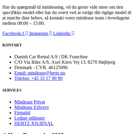
Har du spørgsmål til minileasing, vil du gerne vide mere om den
specifikke model eller har du svært ved at vælge din rigtige model til
at matche dine behov, så kontakt vores minilease team i hverdagene
mellem 08:00 – 15:00.
Facebook-f
Instagram
Linkedin
KONTAKT
Danish Car Rental A/S | DK Franchise
C/O Via Biler A/S, Axel Kiers Vej 13, 8270 Højbjerg
Denmark - CVR. 46125096
Email: minilease@hertz.nu
Telefon: +45 33 17 90 90
SERVICES
Minilease Privat
Minilease Erhverv
Firmabil
Ledige stillinger
HERTZ JOURNAL