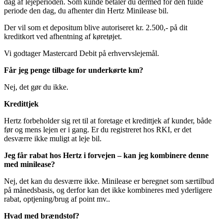
dag af lejeperioden. Som kunde betaler du dermed for den fulde
periode den dag, du afhenter din Hertz Minilease bil.
Der vil som et depositum blive autoriseret kr. 2.500,- på dit
kreditkort ved afhentning af køretøjet.
Vi godtager Mastercard Debit på erhvervslejemål.
Får jeg penge tilbage for underkørte km?
Nej, det gør du ikke.
Kredittjek
Hertz forbeholder sig ret til at foretage et kredittjek af kunder, både
før og mens lejen er i gang. Er du registreret hos RKI, er det
desværre ikke muligt at leje bil.
Jeg får rabat hos Hertz i forvejen – kan jeg kombinere denne
med minilease?
Nej, det kan du desværre ikke. Minilease er beregnet som særtilbud
på månedsbasis, og derfor kan det ikke kombineres med yderligere
rabat, optjening/brug af point mv..
Hvad med brændstof?