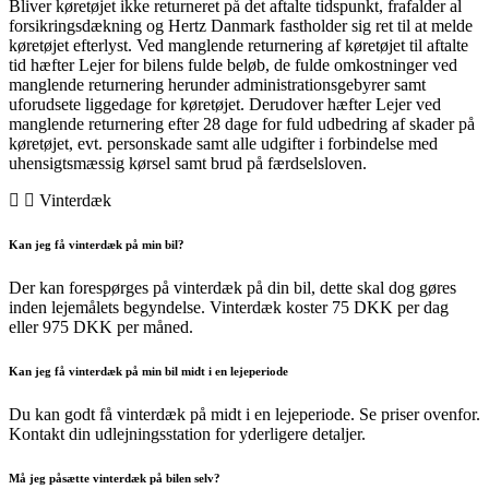
Bliver køretøjet ikke returneret på det aftalte tidspunkt, frafalder al
forsikringsdækning og Hertz Danmark fastholder sig ret til at melde
køretøjet efterlyst. Ved manglende returnering af køretøjet til aftalte
tid hæfter Lejer for bilens fulde beløb, de fulde omkostninger ved
manglende returnering herunder administrationsgebyrer samt
uforudsete liggedage for køretøjet. Derudover hæfter Lejer ved
manglende returnering efter 28 dage for fuld udbedring af skader på
køretøjet, evt. personskade samt alle udgifter i forbindelse med
uhensigtsmæssig kørsel samt brud på færdselsloven.
Vinterdæk
Kan jeg få vinterdæk på min bil?
Der kan forespørges på vinterdæk på din bil, dette skal dog gøres
inden lejemålets begyndelse. Vinterdæk koster 75 DKK per dag
eller 975 DKK per måned.
Kan jeg få vinterdæk på min bil midt i en lejeperiode
Du kan godt få vinterdæk på midt i en lejeperiode. Se priser ovenfor.
Kontakt din udlejningsstation for yderligere detaljer.
Må jeg påsætte vinterdæk på bilen selv?