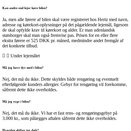
Kan andre end lejer køre bilen?
Ja, men alle førere af bilen skal være registreret hos Hertz med navn,
adresse og kørekort-oplysninger på det pågældende lejemål, ligesom
de skal opfylde krav til kørekort og alder. Er man udenlandsk
statsborger skal man også fremvise pas. Prisen for en eller flere
ekstra førere er 525 DKK pr. måned, medmindre andet fremgår af
det konkrete tilbud.
Under lejemålet
Må jeg have dyr med i bilen?
Nej, det må du ikke. Dette skyldes både rengøring og eventuelt
efterfølgende kunders allergier. Gebyr for rengøring vil forekomme,
såfremt dette ikke overholdes.
Må jeg ryge i bilen?
Nej, det må du ikke. Vi har et fast rens- og rengøringsgebyr på
3.000 kr., som pålægges aftalen såfremt dette ikke overholdes.
Hvordan skifter jeg dæk?