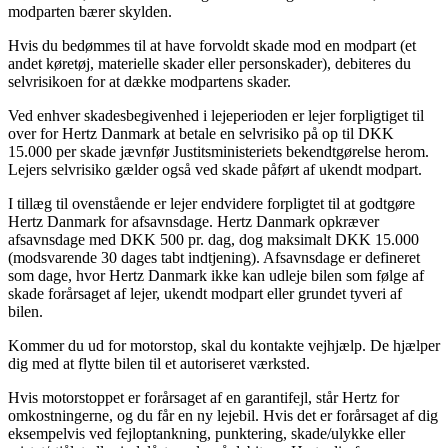
modparten bærer skylden.
Hvis du bedømmes til at have forvoldt skade mod en modpart (et
andet køretøj, materielle skader eller personskader), debiteres du
selvrisikoen for at dække modpartens skader.
Ved enhver skadesbegivenhed i lejeperioden er lejer forpligtiget til
over for Hertz Danmark at betale en selvrisiko på op til DKK
15.000 per skade jævnfør Justitsministeriets bekendtgørelse herom.
Lejers selvrisiko gælder også ved skade påført af ukendt modpart.
I tillæg til ovenstående er lejer endvidere forpligtet til at godtgøre
Hertz Danmark for afsavnsdage. Hertz Danmark opkræver
afsavnsdage med DKK 500 pr. dag, dog maksimalt DKK 15.000
(modsvarende 30 dages tabt indtjening). Afsavnsdage er defineret
som dage, hvor Hertz Danmark ikke kan udleje bilen som følge af
skade forårsaget af lejer, ukendt modpart eller grundet tyveri af
bilen.
Kommer du ud for motorstop, skal du kontakte vejhjælp. De hjælper
dig med at flytte bilen til et autoriseret værksted.
Hvis motorstoppet er forårsaget af en garantifejl, står Hertz for
omkostningerne, og du får en ny lejebil. Hvis det er forårsaget af dig
eksempelvis ved fejloptankning, punktering, skade/ulykke eller