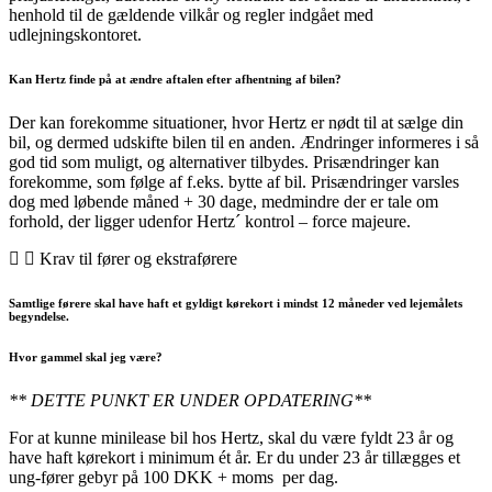
henhold til de gældende vilkår og regler indgået med
udlejningskontoret.
Kan Hertz finde på at ændre aftalen efter afhentning af bilen?
Der kan forekomme situationer, hvor Hertz er nødt til at sælge din
bil, og dermed udskifte bilen til en anden. Ændringer informeres i så
god tid som muligt, og alternativer tilbydes. Prisændringer kan
forekomme, som følge af f.eks. bytte af bil. Prisændringer varsles
dog med løbende måned + 30 dage, medmindre der er tale om
forhold, der ligger udenfor Hertz´ kontrol – force majeure.
Krav til fører og ekstraførere
Samtlige førere skal have haft et gyldigt kørekort i mindst 12 måneder ved lejemålets
begyndelse.
Hvor gammel skal jeg være?
** DETTE PUNKT ER UNDER OPDATERING**
For at kunne minilease bil hos Hertz, skal du være fyldt 23 år og
have haft kørekort i minimum ét år. Er du under 23 år tillægges et
ung-fører gebyr på 100 DKK + moms per dag.