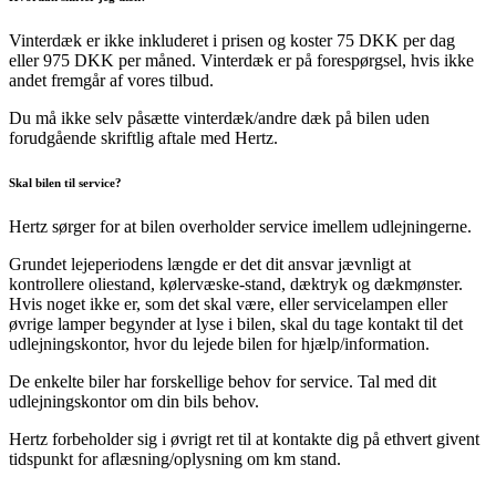
Vinterdæk er ikke inkluderet i prisen og koster 75 DKK per dag
eller 975 DKK per måned. Vinterdæk er på forespørgsel, hvis ikke
andet fremgår af vores tilbud.
Du må ikke selv påsætte vinterdæk/andre dæk på bilen uden
forudgående skriftlig aftale med Hertz.
Skal bilen til service?
Hertz sørger for at bilen overholder service imellem udlejningerne.
Grundet lejeperiodens længde er det dit ansvar jævnligt at
kontrollere oliestand, kølervæske-stand, dæktryk og dækmønster.
Hvis noget ikke er, som det skal være, eller servicelampen eller
øvrige lamper begynder at lyse i bilen, skal du tage kontakt til det
udlejningskontor, hvor du lejede bilen for hjælp/information.
De enkelte biler har forskellige behov for service. Tal med dit
udlejningskontor om din bils behov.
Hertz forbeholder sig i øvrigt ret til at kontakte dig på ethvert givent
tidspunkt for aflæsning/oplysning om km stand.