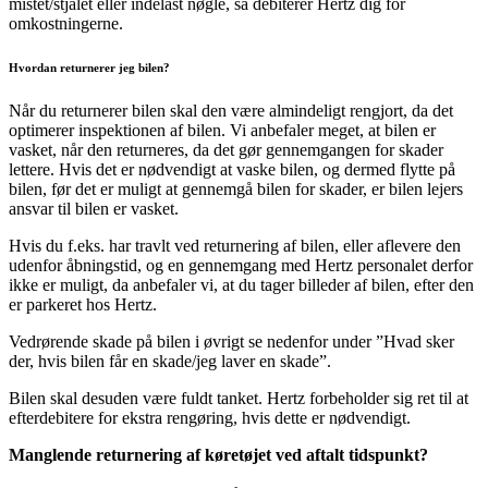
mistet/stjålet eller indelåst nøgle, så debiterer Hertz dig for
omkostningerne.
Hvordan returnerer jeg bilen?
Når du returnerer bilen skal den være almindeligt rengjort, da det
optimerer inspektionen af bilen. Vi anbefaler meget, at bilen er
vasket, når den returneres, da det gør gennemgangen for skader
lettere. Hvis det er nødvendigt at vaske bilen, og dermed flytte på
bilen, før det er muligt at gennemgå bilen for skader, er bilen lejers
ansvar til bilen er vasket.
Hvis du f.eks. har travlt ved returnering af bilen, eller aflevere den
udenfor åbningstid, og en gennemgang med Hertz personalet derfor
ikke er muligt, da anbefaler vi, at du tager billeder af bilen, efter den
er parkeret hos Hertz.
Vedrørende skade på bilen i øvrigt se nedenfor under ”Hvad sker
der, hvis bilen får en skade/jeg laver en skade”.
Bilen skal desuden være fuldt tanket. Hertz forbeholder sig ret til at
efterdebitere for ekstra rengøring, hvis dette er nødvendigt.
Manglende returnering af køretøjet ved aftalt tidspunkt?