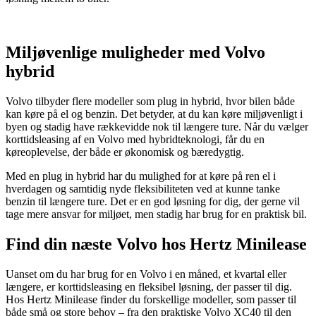
Miljøvenlige muligheder med Volvo
hybrid
Volvo tilbyder flere modeller som plug in hybrid, hvor bilen både
kan køre på el og benzin. Det betyder, at du kan køre miljøvenligt i
byen og stadig have rækkevidde nok til længere ture. Når du vælger
korttidsleasing af en Volvo med hybridteknologi, får du en
køreoplevelse, der både er økonomisk og bæredygtig.
Med en plug in hybrid har du mulighed for at køre på ren el i
hverdagen og samtidig nyde fleksibiliteten ved at kunne tanke
benzin til længere ture. Det er en god løsning for dig, der gerne vil
tage mere ansvar for miljøet, men stadig har brug for en praktisk bil.
Find din næste Volvo hos Hertz Minilease
Uanset om du har brug for en Volvo i en måned, et kvartal eller
længere, er korttidsleasing en fleksibel løsning, der passer til dig.
Hos Hertz Minilease finder du forskellige modeller, som passer til
både små og store behov – fra den praktiske Volvo XC40 til den