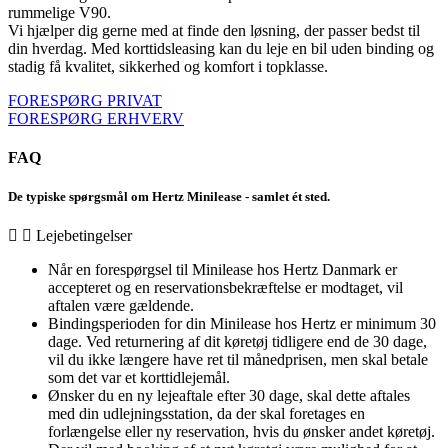
rummelige V90.
Vi hjælper dig gerne med at finde den løsning, der passer bedst til
din hverdag. Med korttidsleasing kan du leje en bil uden binding og
stadig få kvalitet, sikkerhed og komfort i topklasse.
FORESPØRG PRIVAT
FORESPØRG ERHVERV
FAQ
De typiske spørgsmål om Hertz Minilease - samlet ét sted.
Lejebetingelser
Når en forespørgsel til Minilease hos Hertz Danmark er
accepteret og en reservationsbekræftelse er modtaget, vil
aftalen være gældende.
Bindingsperioden for din Minilease hos Hertz er minimum 30
dage. Ved returnering af dit køretøj tidligere end de 30 dage,
vil du ikke længere have ret til månedprisen, men skal betale
som det var et korttidlejemål.
Ønsker du en ny lejeaftale efter 30 dage, skal dette aftales
med din udlejningsstation, da der skal foretages en
forlængelse eller ny reservation, hvis du ønsker andet køretøj.