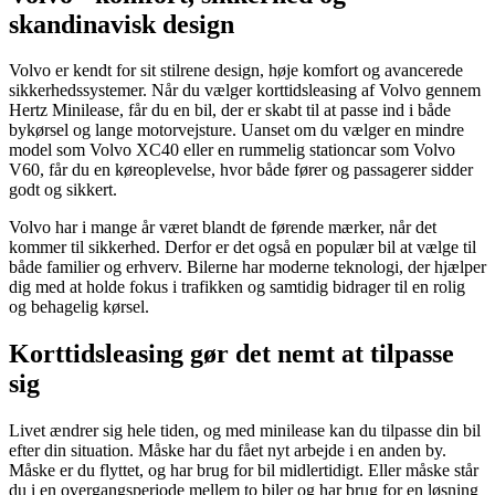
skandinavisk design
Volvo er kendt for sit stilrene design, høje komfort og avancerede
sikkerhedssystemer. Når du vælger korttidsleasing af Volvo gennem
Hertz Minilease, får du en bil, der er skabt til at passe ind i både
bykørsel og lange motorvejsture. Uanset om du vælger en mindre
model som Volvo XC40 eller en rummelig stationcar som Volvo
V60, får du en køreoplevelse, hvor både fører og passagerer sidder
godt og sikkert.
Volvo har i mange år været blandt de førende mærker, når det
kommer til sikkerhed. Derfor er det også en populær bil at vælge til
både familier og erhverv. Bilerne har moderne teknologi, der hjælper
dig med at holde fokus i trafikken og samtidig bidrager til en rolig
og behagelig kørsel.
Korttidsleasing gør det nemt at tilpasse
sig
Livet ændrer sig hele tiden, og med minilease kan du tilpasse din bil
efter din situation. Måske har du fået nyt arbejde i en anden by.
Måske er du flyttet, og har brug for bil midlertidigt. Eller måske står
du i en overgangsperiode mellem to biler og har brug for en løsning