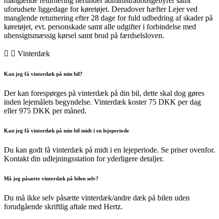
manglende returnering herunder administrationsgebyrer samt
uforudsete liggedage for køretøjet. Derudover hæfter Lejer ved
manglende returnering efter 28 dage for fuld udbedring af skader på
køretøjet, evt. personskade samt alle udgifter i forbindelse med
uhensigtsmæssig kørsel samt brud på færdselsloven.
Vinterdæk
Kan jeg få vinterdæk på min bil?
Der kan forespørges på vinterdæk på din bil, dette skal dog gøres
inden lejemålets begyndelse. Vinterdæk koster 75 DKK per dag
eller 975 DKK per måned.
Kan jeg få vinterdæk på min bil midt i en lejeperiode
Du kan godt få vinterdæk på midt i en lejeperiode. Se priser ovenfor.
Kontakt din udlejningsstation for yderligere detaljer.
Må jeg påsætte vinterdæk på bilen selv?
Du må ikke selv påsætte vinterdæk/andre dæk på bilen uden
forudgående skriftlig aftale med Hertz.