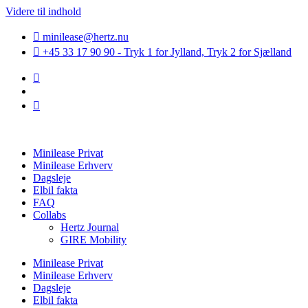
Videre til indhold
minilease@hertz.nu
+45 33 17 90 90 - Tryk 1 for Jylland, Tryk 2 for Sjælland
Minilease Privat
Minilease Erhverv
Dagsleje
Elbil fakta
FAQ
Collabs
Hertz Journal
GIRE Mobility
Minilease Privat
Minilease Erhverv
Dagsleje
Elbil fakta