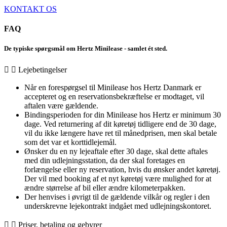
KONTAKT OS
FAQ
De typiske spørgsmål om Hertz Minilease - samlet ét sted.
Lejebetingelser
Når en forespørgsel til Minilease hos Hertz Danmark er
accepteret og en reservationsbekræftelse er modtaget, vil
aftalen være gældende.
Bindingsperioden for din Minilease hos Hertz er minimum 30
dage. Ved returnering af dit køretøj tidligere end de 30 dage,
vil du ikke længere have ret til månedprisen, men skal betale
som det var et korttidlejemål.
Ønsker du en ny lejeaftale efter 30 dage, skal dette aftales
med din udlejningsstation, da der skal foretages en
forlængelse eller ny reservation, hvis du ønsker andet køretøj.
Der vil med booking af et nyt køretøj være mulighed for at
ændre størrelse af bil eller ændre kilometerpakken.
Der henvises i øvrigt til de gældende vilkår og regler i den
underskrevne lejekontrakt indgået med udlejningskontoret.
Priser, betaling og gebyrer