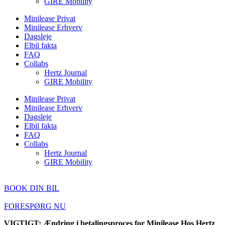
GIRE Mobility
Minilease Privat
Minilease Erhverv
Dagsleje
Elbil fakta
FAQ
Collabs
Hertz Journal
GIRE Mobility
Minilease Privat
Minilease Erhverv
Dagsleje
Elbil fakta
FAQ
Collabs
Hertz Journal
GIRE Mobility
BOOK DIN BIL
FORESPØRG NU
VIGTIGT: Ændring i betalingsproces for Minilease Hos Hertz