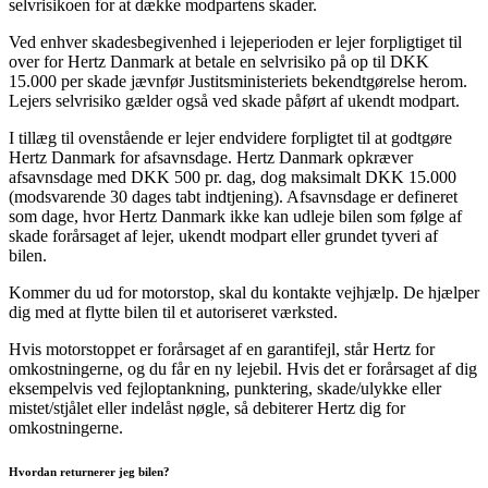
selvrisikoen for at dække modpartens skader.
Ved enhver skadesbegivenhed i lejeperioden er lejer forpligtiget til
over for Hertz Danmark at betale en selvrisiko på op til DKK
15.000 per skade jævnfør Justitsministeriets bekendtgørelse herom.
Lejers selvrisiko gælder også ved skade påført af ukendt modpart.
I tillæg til ovenstående er lejer endvidere forpligtet til at godtgøre
Hertz Danmark for afsavnsdage. Hertz Danmark opkræver
afsavnsdage med DKK 500 pr. dag, dog maksimalt DKK 15.000
(modsvarende 30 dages tabt indtjening). Afsavnsdage er defineret
som dage, hvor Hertz Danmark ikke kan udleje bilen som følge af
skade forårsaget af lejer, ukendt modpart eller grundet tyveri af
bilen.
Kommer du ud for motorstop, skal du kontakte vejhjælp. De hjælper
dig med at flytte bilen til et autoriseret værksted.
Hvis motorstoppet er forårsaget af en garantifejl, står Hertz for
omkostningerne, og du får en ny lejebil. Hvis det er forårsaget af dig
eksempelvis ved fejloptankning, punktering, skade/ulykke eller
mistet/stjålet eller indelåst nøgle, så debiterer Hertz dig for
omkostningerne.
Hvordan returnerer jeg bilen?