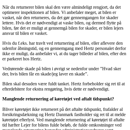
Når du returnerer bilen skal den være almindeligt rengjort, da det
optimerer inspektionen af bilen. Vi anbefaler meget, at bilen er
vasket, når den returneres, da det gør gennemgangen for skader
lettere. Hvis det er nødvendigt at vaske bilen, og dermed flytte på
bilen, før det er muligt at gennemgå bilen for skader, er bilen lejers
ansvar til bilen er vasket.
Hvis du f.eks. har travlt ved returnering af bilen, eller aflevere den
udenfor åbningstid, og en gennemgang med Hertz personalet derfor
ikke er muligt, da anbefaler vi, at du tager billeder af bilen, efter den
er parkeret hos Hertz.
Vedrørende skade på bilen i øvrigt se nedenfor under ”Hvad sker
der, hvis bilen får en skade/jeg laver en skade”.
Bilen skal desuden være fuldt tanket. Hertz forbeholder sig ret til at
efterdebitere for ekstra rengøring, hvis dette er nødvendigt.
Manglende returnering af køretøjet ved aftalt tidspunkt?
Bliver køretøjet ikke returneret på det aftalte tidspunkt, frafalder al
forsikringsdækning og Hertz Danmark fastholder sig ret til at melde
køretøjet efterlyst. Ved manglende returnering af køretøjet til aftalte
tid hæfter Lejer for bilens fulde beløb, de fulde omkostninger ved