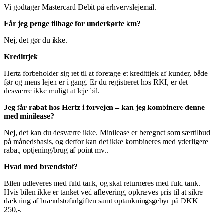
Vi godtager Mastercard Debit på erhvervslejemål.
Får jeg penge tilbage for underkørte km?
Nej, det gør du ikke.
Kredittjek
Hertz forbeholder sig ret til at foretage et kredittjek af kunder, både
før og mens lejen er i gang. Er du registreret hos RKI, er det
desværre ikke muligt at leje bil.
Jeg får rabat hos Hertz i forvejen – kan jeg kombinere denne
med minilease?
Nej, det kan du desværre ikke. Minilease er beregnet som særtilbud
på månedsbasis, og derfor kan det ikke kombineres med yderligere
rabat, optjening/brug af point mv..
Hvad med brændstof?
Bilen udleveres med fuld tank, og skal returneres med fuld tank.
Hvis bilen ikke er tanket ved aflevering, opkræves pris til at sikre
dækning af brændstofudgiften samt optankningsgebyr på DKK
250,-.