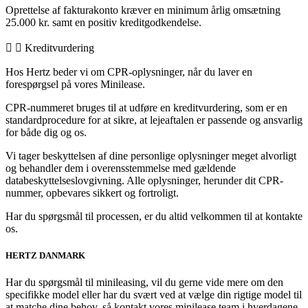
Oprettelse af fakturakonto kræver en minimum årlig omsætning
25.000 kr. samt en positiv kreditgodkendelse.
Kreditvurdering
Hos Hertz beder vi om CPR-oplysninger, når du laver en
forespørgsel på vores Minilease.
CPR-nummeret bruges til at udføre en kreditvurdering, som er en
standardprocedure for at sikre, at lejeaftalen er passende og ansvarlig
for både dig og os.
Vi tager beskyttelsen af dine personlige oplysninger meget alvorligt
og behandler dem i overensstemmelse med gældende
databeskyttelseslovgivning. Alle oplysninger, herunder dit CPR-
nummer, opbevares sikkert og fortroligt.
Har du spørgsmål til processen, er du altid velkommen til at kontakte
os.
HERTZ DANMARK
Har du spørgsmål til minileasing, vil du gerne vide mere om den
specifikke model eller har du svært ved at vælge din rigtige model til
at matche dine behov, så kontakt vores minilease team i hverdagene