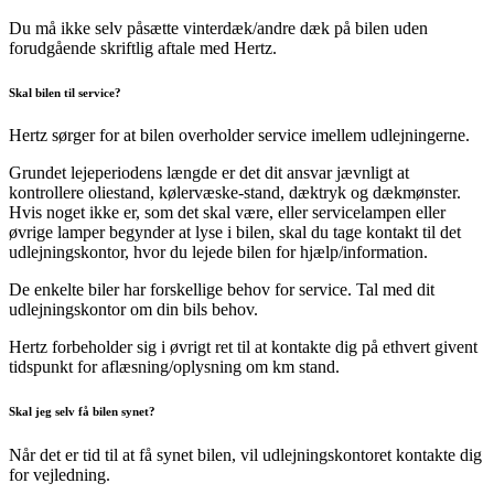
Du må ikke selv påsætte vinterdæk/andre dæk på bilen uden
forudgående skriftlig aftale med Hertz.
Skal bilen til service?
Hertz sørger for at bilen overholder service imellem udlejningerne.
Grundet lejeperiodens længde er det dit ansvar jævnligt at
kontrollere oliestand, kølervæske-stand, dæktryk og dækmønster.
Hvis noget ikke er, som det skal være, eller servicelampen eller
øvrige lamper begynder at lyse i bilen, skal du tage kontakt til det
udlejningskontor, hvor du lejede bilen for hjælp/information.
De enkelte biler har forskellige behov for service. Tal med dit
udlejningskontor om din bils behov.
Hertz forbeholder sig i øvrigt ret til at kontakte dig på ethvert givent
tidspunkt for aflæsning/oplysning om km stand.
Skal jeg selv få bilen synet?
Når det er tid til at få synet bilen, vil udlejningskontoret kontakte dig
for vejledning.