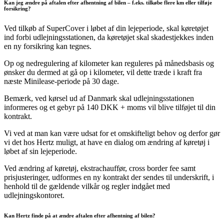
Kan jeg ændre på aftalen efter afhentning af bilen – f.eks. tilkøbe flere km eller tilføje
forsikring?
Ved tilkøb af SuperCover i løbet af din lejeperiode, skal køretøjet
ind forbi udlejningsstationen, da køretøjet skal skadestjekkes inden
en ny forsikring kan tegnes.
Op og nedregulering af kilometer kan reguleres på månedsbasis og
ønsker du dermed at gå op i kilometer, vil dette træde i kraft fra
næste Minilease-periode på 30 dage.
Bemærk, ved kørsel ud af Danmark skal udlejningsstationen
informeres og et gebyr på 140 DKK + moms vil blive tilføjet til din
kontrakt.
Vi ved at man kan være udsat for et omskifteligt behov og derfor gør
vi det hos Hertz muligt, at have en dialog om ændring af køretøj i
løbet af sin lejeperiode.
Ved ændring af køretøj, ekstrachauffør, cross border fee samt
prisjusteringer, udformes en ny kontrakt der sendes til underskrift, i
henhold til de gældende vilkår og regler indgået med
udlejningskontoret.
Kan Hertz finde på at ændre aftalen efter afhentning af bilen?