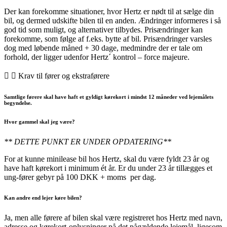
Der kan forekomme situationer, hvor Hertz er nødt til at sælge din
bil, og dermed udskifte bilen til en anden. Ændringer informeres i så
god tid som muligt, og alternativer tilbydes. Prisændringer kan
forekomme, som følge af f.eks. bytte af bil. Prisændringer varsles
dog med løbende måned + 30 dage, medmindre der er tale om
forhold, der ligger udenfor Hertz´ kontrol – force majeure.
Krav til fører og ekstraførere
Samtlige førere skal have haft et gyldigt kørekort i mindst 12 måneder ved lejemålets
begyndelse.
Hvor gammel skal jeg være?
** DETTE PUNKT ER UNDER OPDATERING**
For at kunne minilease bil hos Hertz, skal du være fyldt 23 år og
have haft kørekort i minimum ét år. Er du under 23 år tillægges et
ung-fører gebyr på 100 DKK + moms per dag.
Kan andre end lejer køre bilen?
Ja, men alle førere af bilen skal være registreret hos Hertz med navn,
adresse og kørekort-oplysninger på det pågældende lejemål, ligesom