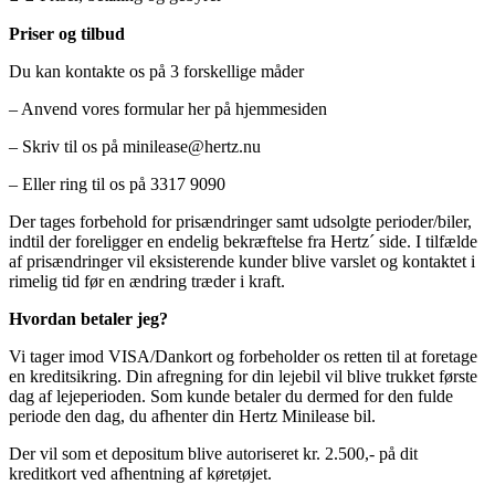
Priser og tilbud
Du kan kontakte os på 3 forskellige måder
– Anvend vores formular her på hjemmesiden
– Skriv til os på minilease@hertz.nu
– Eller ring til os på 3317 9090
Der tages forbehold for prisændringer samt udsolgte perioder/biler,
indtil der foreligger en endelig bekræftelse fra Hertz´ side. I tilfælde
af prisændringer vil eksisterende kunder blive varslet og kontaktet i
rimelig tid før en ændring træder i kraft.
Hvordan betaler jeg?
Vi tager imod VISA/Dankort og forbeholder os retten til at foretage
en kreditsikring. Din afregning for din lejebil vil blive trukket første
dag af lejeperioden. Som kunde betaler du dermed for den fulde
periode den dag, du afhenter din Hertz Minilease bil.
Der vil som et depositum blive autoriseret kr. 2.500,- på dit
kreditkort ved afhentning af køretøjet.