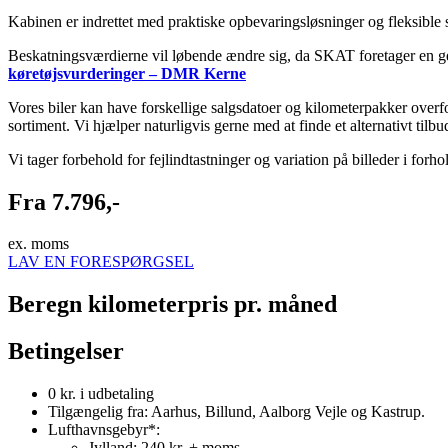
Kabinen er indrettet med praktiske opbevaringsløsninger og fleksible 
Beskatningsværdierne vil løbende ændre sig, da SKAT foretager en ge
køretøjsvurderinger – DMR Kerne
Vores biler kan have forskellige salgsdatoer og kilometerpakker overf
sortiment. Vi hjælper naturligvis gerne med at finde et alternativt til
Vi tager forbehold for fejlindtastninger og variation på billeder i forh
Fra 7.796,-
ex. moms
LAV EN FORESPØRGSEL
Beregn kilometerpris pr. måned
Betingelser
0 kr. i udbetaling
Tilgængelig fra: Aarhus, Billund, Aalborg Vejle og Kastrup.
Lufthavnsgebyr*:
Jylland: 240 kr. + moms