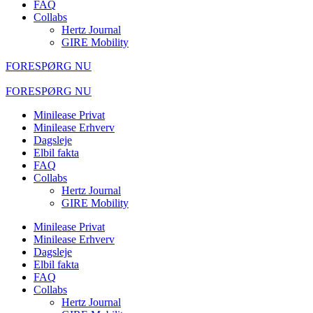
FAQ
Collabs
Hertz Journal
GIRE Mobility
FORESPØRG NU
FORESPØRG NU
Minilease Privat
Minilease Erhverv
Dagsleje
Elbil fakta
FAQ
Collabs
Hertz Journal
GIRE Mobility
Minilease Privat
Minilease Erhverv
Dagsleje
Elbil fakta
FAQ
Collabs
Hertz Journal