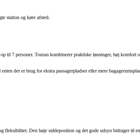
te station og køre afsted.
p til 7 personer. Touran kombinerer praktiske løsninger, høj komfort og 
d enten der er brug for ekstra passagerpladser eller mere bagagerumspla
g fleksibilitet. Den høje siddeposition og det gode udsyn bidrager til