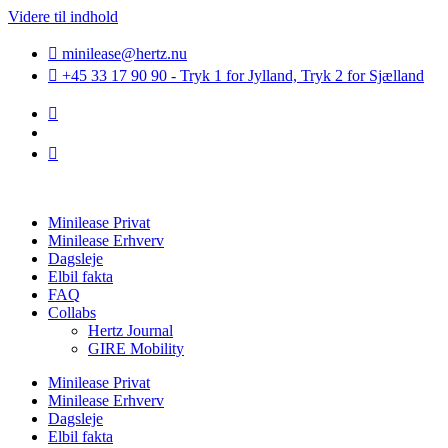
Videre til indhold
minilease@hertz.nu
+45 33 17 90 90 - Tryk 1 for Jylland, Tryk 2 for Sjælland
Minilease Privat
Minilease Erhverv
Dagsleje
Elbil fakta
FAQ
Collabs
Hertz Journal
GIRE Mobility
Minilease Privat
Minilease Erhverv
Dagsleje
Elbil fakta