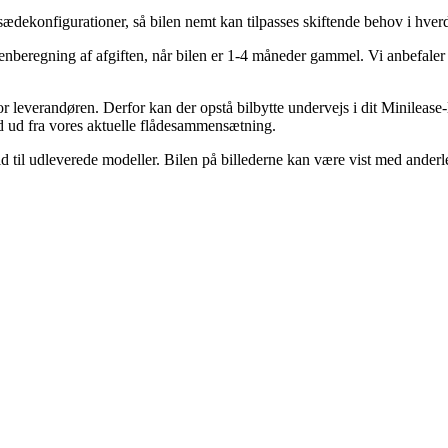
sædekonfigurationer, så bilen nemt kan tilpasses skiftende behov i hver
nberegning af afgiften, når bilen er 1-4 måneder gammel. Vi anbefale
or leverandøren. Derfor kan der opstå bilbytte undervejs i dit Minilease
bud ud fra vores aktuelle flådesammensætning.
old til udleverede modeller. Bilen på billederne kan være vist med anderl